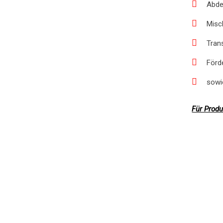
Abde
Misc
Trans
Förd
sowi
Für Produ