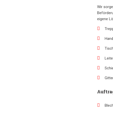
Wir sorge
Beförderu
eigene L
Trep
Hand
Tisc
Leite
Schi
Gitt
Auftra
Blec