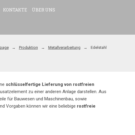
KONTAKTE
ÜBER UNS
page
Produktion
Metallverarbeitung
Edelstahl
ine
schlüsselfertige Lieferung von rostfreien
n Zusatzelement zu einer anderen Anlage darstellen. Aus
steile für Bauwesen und Maschinenbau, sowie
nd Vorgaben können wir eine beliebige
rostfreie