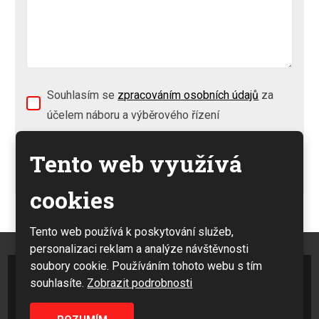
Souhlasím se
zpracováním osobních údajů
za
účelem náboru a výběrového řízení
Tento web využívá
Formulář
cookies
se
nepodařilo
Tento web používá k poskytování služeb,
odeslat.
personalizaci reklam a analýze návštěvnosti
soubory cookie. Používáním tohoto webu s tím
© 2026 ORT Nový Bydžov, spol. s r.o., vytvořila eBRÁNA s.r.o.
souhlasíte.
Zobrazit podrobnosti
Mapa stránek
|
Podmínky použití