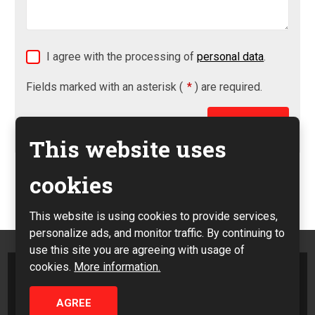
I agree with the processing of
personal data
.
Fields marked with an asterisk (
*
) are required.
This website uses
The
form
cookies
could
not
This website is using cookies to provide services,
be
personalize ads, and monitor traffic. By continuing to
sent
use this site you are agreeing with usage of
cookies.
More information.
Sitemap
|
Privacy
AGREE